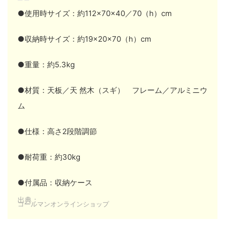
●使用時サイズ：約112×70×40／70（h）cm
●収納時サイズ：約19×20×70（h）cm
●重量：約5.3kg
●材質：天板／天 然木（スギ） フレーム／アルミニウ
ム
●仕様：高さ2段階調節
●耐荷重：約30kg
●付属品：収納ケース
出典：
コールマンオンラインショップ