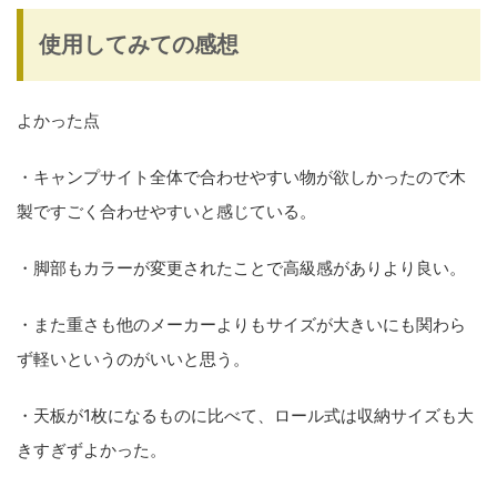
使用してみての感想
よかった点
・
キャンプサイト全体で合わせやすい
物が欲しかったので木
製ですごく合わせやすいと感じている。
・
脚部もカラーが変更されたことで高級感があり
より良い。
・また重さも
他のメーカーよりもサイズが大きいにも関わら
ず軽い
というのがいいと思う。
・天板が1枚になるものに比べて、ロール式は
収納サイズも大
きすぎず
よかった。