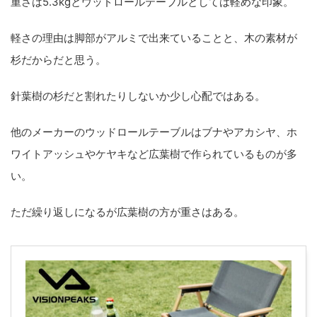
重さは5.3kgと
ウッドロールテーブルとしては軽めな印象
。
軽さの理由は
脚部がアルミ
で出来ていることと、
木の素材が
杉
だからだと思う。
針葉樹の杉だと割れたりしないか少し心配ではある。
他のメーカーのウッドロールテーブルはブナやアカシヤ、ホ
ワイトアッシュやケヤキなど広葉樹で作られているものが多
い。
ただ繰り返しになるが広葉樹の方が重さはある。