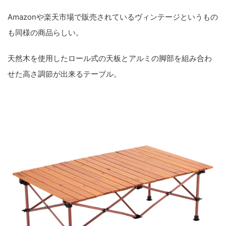
Amazonや楽天市場で販売されているヴィンテージというもの
も同様の商品らしい。
天然木を使用したロール式の天板
と
アルミの脚部
を組み合わ
せた
高さ調節が出来るテーブ
ル。