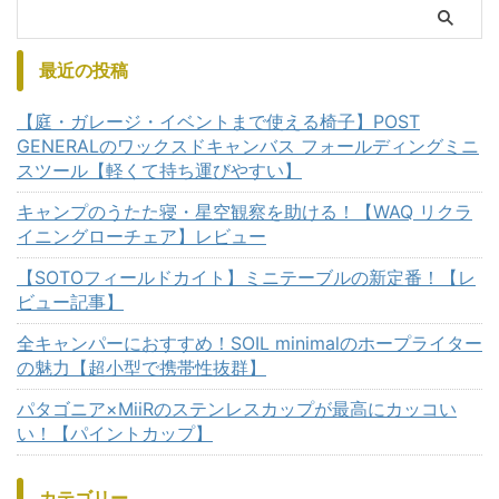
最近の投稿
【庭・ガレージ・イベントまで使える椅子】POST
GENERALのワックスドキャンバス フォールディングミニ
スツール【軽くて持ち運びやすい】
キャンプのうたた寝・星空観察を助ける！【WAQ リクラ
イニングローチェア】レビュー
【SOTOフィールドカイト】ミニテーブルの新定番！【レ
ビュー記事】
全キャンパーにおすすめ！SOIL minimalのホープライター
の魅力【超小型で携帯性抜群】
パタゴニア×MiiRのステンレスカップが最高にカッコい
い！【パイントカップ】
カテゴリー