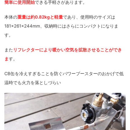
簡単に使用開始
できる手軽さがあります。
本体の
重量は約0.82kgと軽量
であり、使用時のサイズは
181×261×244mm、収納時にはさらにコンパクトになりま
す。
また
リフレクターにより暖かい空気を拡散させることができ
ま
す。
CB缶を冷えすぎることを防ぐパワーブースターのおかげで低
温時でも火力を落としづらい