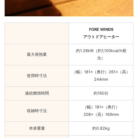
FORE WINDS
アウトドアヒーター
約1.28kW（約1,100kcal/h相
最大発熱量
当）
（幅）181×（奥行）261×（高）
使用時寸法
244mm
連続燃焼時間
約160分
（幅）181×（奥行）
収納時寸法
208×（高）169mm
本体重量
約0.82kg