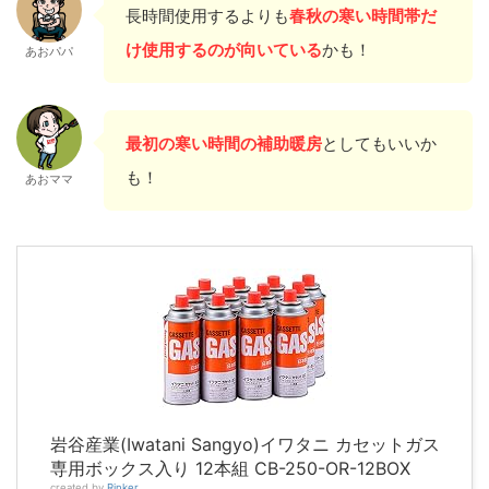
長時間使用するよりも
春秋の寒い時間帯だ
け使用するのが
向いている
かも！
あおパパ
最初の寒い時間の補助暖房
としてもいいか
も！
あおママ
岩谷産業(Iwatani Sangyo)イワタニ カセットガス
専用ボックス入り 12本組 CB-250-OR-12BOX
created by
Rinker