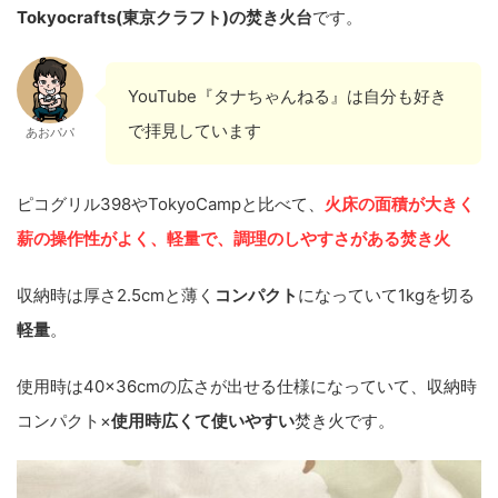
Tokyocrafts(東京クラフト)の焚き火台
です。
YouTube『タナちゃんねる』は自分も好き
で拝見しています
あおパパ
ピコグリル398やTokyoCampと比べて、
火床の面積が大きく
薪の操作性がよく、軽量で、調理のしやすさがある焚き火
収納時は厚さ2.5cmと薄く
コンパクト
になっていて1kgを切る
軽量
。
使用時は40×36cmの広さが出せる仕様になっていて、収納時
コンパクト×
使用時広くて使いやすい
焚き火です。