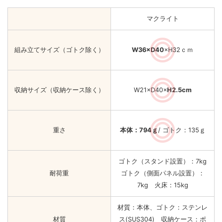
マクライト
組み立てサイズ（ゴトク除く）
W36×D40
×H32ｃｍ
収納サイズ（収納ケース除く）
W21×D40×
H2.5cm
重さ
本体：794ｇ
/ ゴトク：135ｇ
ゴトク（スタンド設置）：7kg
耐荷重
ゴトク（側面パネル設置）：
7kg 火床：15kg
材質：本体、ゴトク：ステンレ
材質
ス(SUS304) 収納ケース：ポ