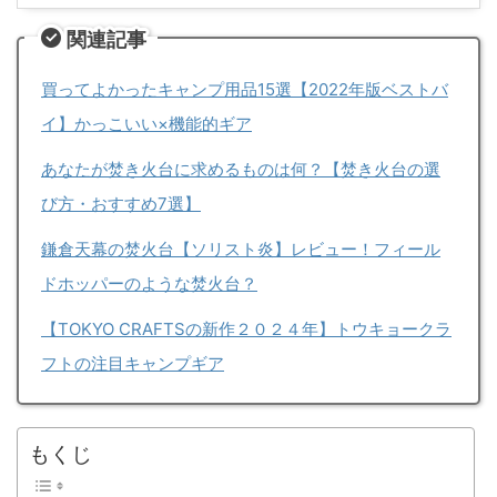
関連記事
買ってよかったキャンプ用品15選【2022年版ベストバ
イ】かっこいい×機能的ギア
あなたが焚き火台に求めるものは何？【焚き火台の選
び方・おすすめ7選】
鎌倉天幕の焚火台【ソリスト炎】レビュー！フィール
ドホッパーのような焚火台？
【TOKYO CRAFTSの新作２０２４年】トウキョークラ
フトの注目キャンプギア
もくじ