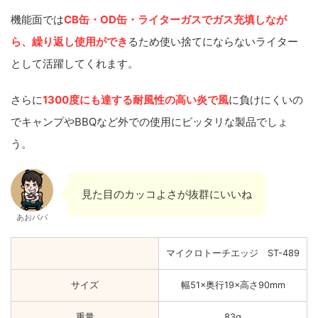
機能面では
CB缶・OD缶・ライターガスでガス充填しなが
ら、繰り返し使用ができ
るため使い捨てにならないライター
として活躍してくれます。
さらに
1300度にも達する耐風性の高い炎で風
に負けにくいの
でキャンプやBBQなど外での使用にピッタリな製品でしょ
う。
見た目のカッコよさが抜群にいいね
あおパパ
マイクロトーチエッジ ST-489
サイズ
幅51×奥行19×高さ90mm
重量
83g