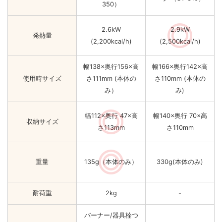
350）
2.6kW
2.9kW
発熱量
(2,200kcal/h)
(2,500kcal/h)
幅138×奥行156×高
幅166×奥行142×高
使用時サイズ
さ111mm (本体の
さ110mm (本体の
み）
み)
幅112×奥行 47×高
幅140×奥行 70×高
収納サイズ
さ113mm
さ110mm
重量
135g（本体のみ）
330g(本体のみ)
耐荷重
2kg
-
バーナー/器具栓つ