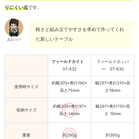
りにくい点
です。
軽さと組み立てやすさを求めて作ってくれ
た新しいテーブル
あおパパ
フィールドカイト
フィールドホッパ
ST-632
ー ST-630
約幅305×奥行190×
幅297×奥行210×高
使用時サイズ
高さ75mm
さ78mm
約幅305×奥行97×
幅297×奥行110×高
収納サイズ
高さ 14mm
さ 19mm
重量
約280g
約395g